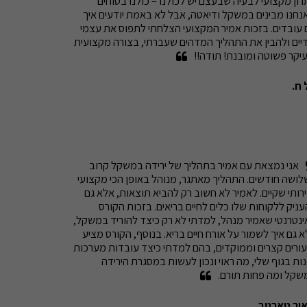
פתרון מקצועי לבעיה שבעצם יש לכולנו – כולנו בטוחים 
שאנחנו מבינים במשקל ודיאטה, אבל לא באמת יודעים איך 
הם עובדים. בזכות אמיר המקצועי הצלחתי לתפוס את עצמי 
בידיים ולהבין את התהליך המדהים שעברתי, בצורה מקצועית 
יקר פשוטה ומובנת! תודה!!
 ח.
אני נמצאת עם אמיר בתהליך של ירידה במשקל קרוב 
לשלושה חודשים. התהליך מאתגר, מנוהל באופן הכי מקצועי 
ושירותי שקיים. לאמיר לא חשוב רק להביא תוצאות, אלא גם 
להעניק ללקוחות שלו כלים לחיים בריאים. בזכות הקורס 
האינטרנטי שאמיר מנהל, למדתי לא רק כיצד להוריד במשקל, 
אלא גם איך לשמור על אורח חיים בריא. בנוסף, הקורס מציע 
שיעורים קצרים וממוקדים, בהם למדתי כיצד עובדות מערכות 
שונות בגוף שלי, מה ראוי ונכון לעשות במסגרת הירידה 
שקל ומה פחות תורם.
אור טארטב