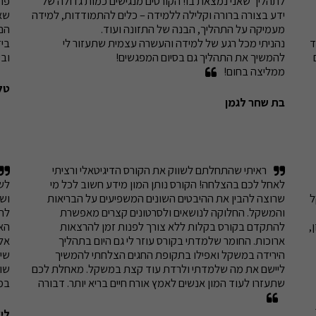
לתהליך שאני נמצאת בו! הקורסים מנגישים כמות גדולה של 
ידע בצורה ברורה וקלילה ללמידה – כלים להתמודדות, למידה 
בחום על הקורס לכל אחד שמעוניין. ומוסיף משהו חשוב מאוד 
נהניתי מכל רגע של למידה והעשרה עצמית שתעזור לי 
– זה משך אותי להתעסק בעולם התזונה שנותן ייעוץ לאנשים 
ובע
ממליצה בחום!
טל
בת שחר לגמן
ראיתי שהתחלתם לשווק את הקורס הדיגיטאלי ורציתי 
לאחל לכם בהצלחה! הקורס נותן המון מידע חשוב לכל מי 
קשות, ולא מאוזנות. הייתי יורד ואומנם לא עולה חזרה למשקל 
שרוצה להבין את ההיבטים השונים המשפיעים על הבריאות 
והמשקל. החלוקה לנושאים ולסרטונים קצרים מאפשרת 
אמיר התאים לי תפריט שמתאים בול לשגרת החיים שלי, מאוזן, 
להתקדם בקורס בקלות ללא צורך לפנות זמן להרצאות 
ארוכות. החומר שלמדתי בקורס עוזר לי גם היום בתהליך 
הירידה במשקל ואפילו בתקופת החגים הצלחתי להמשיך 
ליישם את מה שלמדתי ולרדת עוד קצת במשקל. מאחלת לכם 
שתעזרו לעוד המון אנשים לאמץ אורח חיים בריא יותר. דבורה
במ
לזמן קצוב בלבד. מכאן אגיע לקורסים האינטרנטיים שהוסיפו 
לידע שלי הכשירו ולימדו אותי איך להבין את הגוף שלי. מעבר 
לי