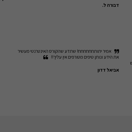
דבורה ל.
ום לכל אחד, תודה 
אמיר יתותחחחחחח! שתדע שהקורס האינטרנטי מעשיר 
את הידע ונותן טיפים מטורפים אין עליך!!
מהסרטונים וכבר מרגיש יותר טוב, חייב להגיד שזה עשה ממש 
אביאל דדון