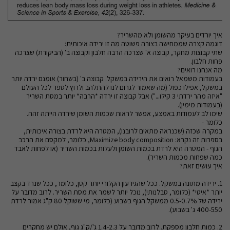
איך יורדים בעיקר מהשומן ולא מהשריר?
דוגמה קצרה שממחישה בצורה פשוטה מה זו ירידה איכותית:
שתי קבוצות מחקר, קבוצה א' שצרכה הרבה חלבון וקבוצה ב' (הביקורת) שצרכה
פחות חלבון.
מה אנחנו רואים?
בעמודות משמאל רואים את הירידה במשקל. קבוצה ב' (בשחור) אומנם ירדה יותר
במשקל, אפילו כפול (מה שאמור לגרום לנו להתלהב ולרוץ לספר לכל העולם
"איזה מהר ירדתי 3 קילו...") אבל קבוצה זו ירדה *הרבה* יותר במסת השריר
(בעמודות מימין).
שימו לב לעמודות באמצע, אפשר לראות שכמות השומן שירדה הייתה זהה.
כלומר -
במקרה שכזה (שכנראה מתאים לרובנו), המטרה היא לרדת בצורה איכותית,
בספרות זה נקרא: Maximize body composition, כלומר, למקסם את הרכב
הגוף - המטרה היא לרדת בכמות השומן ולעלות בכמות השריר (או לפחות לאבד
כמה שפחות מכמות השריר).
איך עושים זאת?
1. ירידה מתונה במשקל. ככל שהגירעון הקלורי יותר קטן, כלומר, ככל שנרד בקצב
יותר *איטי* (כלומר, סבלנות!), נוכל יותר לשמר את מסת השריר. לרוב מדובר על
ירידה של 0.5-0.7% ממשקל הגוף בשבוע (כלומר, מי ששוקל 80 ק"ג אמור לרדת
400-550 ג' בשבוע).
2. כמות חלבון מספקת. לרוב מדובר על 1.4-2.3 ג'/ק"ג גוף, אולם יש מחקרים