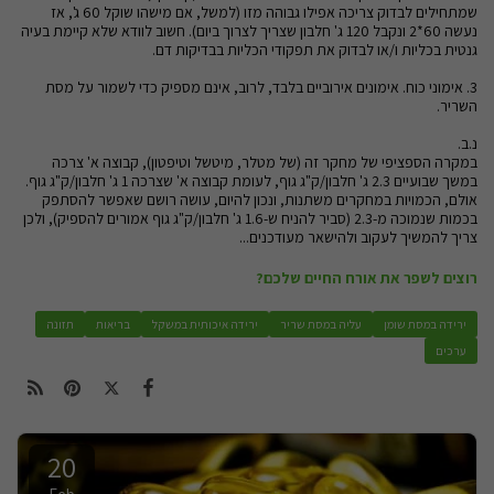
שמתחילים לבדוק צריכה אפילו גבוהה מזו (למשל, אם מישהו שוקל 60 ג', אז
נעשה 60*2 ונקבל 120 ג' חלבון שצריך לצרוך ביום). חשוב לוודא שלא קיימת בעיה
גנטית בכליות ו/או לבדוק את תפקודי הכליות בבדיקות דם.
3. אימוני כוח. אימונים אירוביים בלבד, לרוב, אינם מספיק כדי לשמור על מסת
השריר.
נ.ב.
במקרה הספציפי של מחקר זה (של מטלר, מיטשל וטיפטון), קבוצה א' צרכה
במשך שבועיים 2.3 ג' חלבון/ק"ג גוף, לעומת קבוצה א' שצרכה 1 ג' חלבון/ק"ג גוף.
אולם, הכמויות במחקרים משתנות, ונכון להיום, עושה רושם שאפשר להסתפק
בכמות שנמוכה מ-2.3 (סביר להניח ש-1.6 ג' חלבון/ק"ג גוף אמורים להספיק), ולכן
צריך להמשיך לעקוב ולהישאר מעודכנים...
רוצים לשפר את אורח החיים שלכם?
ירידה במסת שומן
עליה במסת שריר
ירידה איכותית במשקל
בריאות
תזונה
ערכים
20