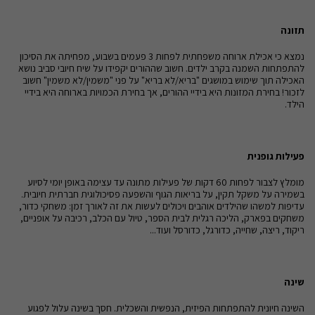
תזונה
נמצא כי אכילת ארוחה משפחתית לפחות 3 פעמים בשבוע, מפחיתה את הסיכון
להתפתחות השמנה בקרב ילדים. חשוב שההורים יקפידו על שיח חיובי סביב נושא
האכילה תוך שימוש במושגים "בריא/לא בריא" על פני "משמין/לא משמין" חשוב
לזכור! בחירת המזונות היא בידיי ההורים, אך בחירת הכמויות בארוחה היא בידיי
הילד.
פעילות גופנית
מומלץ לצבור לפחות 60 דקות של פעילות מתונה עד עצימה באופן יומי לסיוע
בשמירה על משקל תקין, על בריאות הגוף והשפעה פסיכולוגית חברתית חיובית.
עדיפות למשהו שהילדים אוהבים ויכולים לעשות את זה לאורך זמן: משחקי כדור,
משחקים בפארק, הליכה רגלית לבית הספר, טיול עם הכלב, רכיבה על אופניים,
ריקוד, ריצה, שחייה, כדורגל, כדורסל ועוד...
שינה
השינה חיונית להתפתחות הפיזית, הנפשית והשכלית. חסך בשינה עלול לפגוע