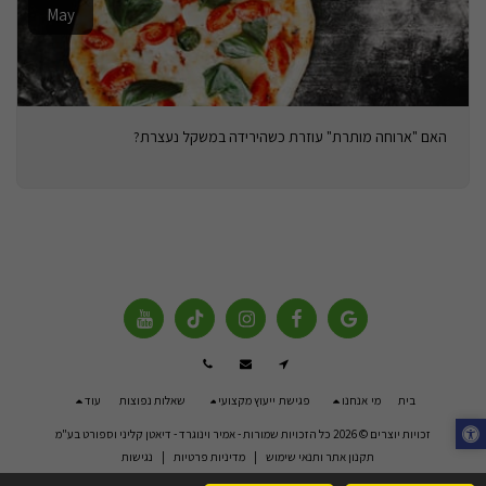
May
האם "ארוחה מותרת" עוזרת כשהירידה במשקל נעצרת?
בית
מי אנחנו
פגישת ייעוץ מקצועי
שאלות נפוצות
עוד
זכויות יוצרים © 2026 כל הזכויות שמורות -
אמיר וינוגרד - דיאטן קליני וספורט בע"מ
תקנון אתר ותנאי שימוש
|
מדיניות פרטיות
|
נגישות