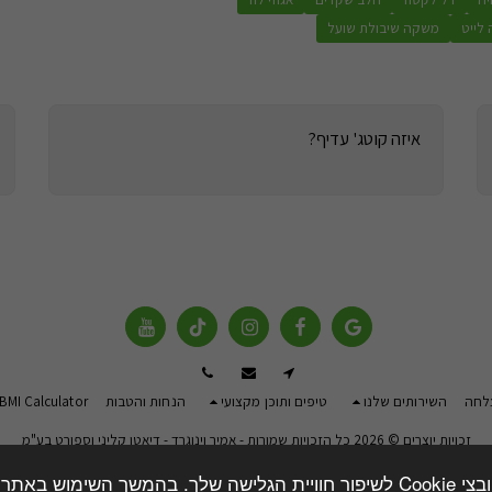
 לייט
משקה שיבולת שועל
איזה קוטג' עדיף?
צלחה
השירותים שלנו
טיפים ותוכן מקצועי
הנחות והטבות
-BMI Calculator
זכויות יוצרים © 2026 כל הזכויות שמורות -
אמיר וינוגרד - דיאטן קליני וספורט בע"מ
תקנון אתר ותנאי שימוש
|
מדיניות פרטיות
|
נגישות
השימוש בקבצים אלו.