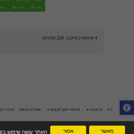
חלב 1%
חלב 3%
סויה
4 ארוחות ביניים ב- 200 קלוריות
בית
מי אנחנו
פגישת ייעוץ מקצועי
שאלות נפוצות
סיפורי ה
מאשר
אסור
האתר עושה שימוש בקובצי Cookie לשיפור חוויית הגלישה שלך. בהמשך השימוש באתר, אתה מאשר את 