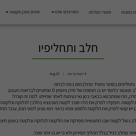
השירותים שלנו
טיפים ותוכן מקצועי
 נפוצות
סיפורי הצלחה
חלב ותחליפיו
4 דקות קריאה
20
Aug
ותחליפים בסופר ותמיד מתלבטים במה לבחור:
ומר יש בו תוספת של סידן וויטמין D שחיוניים לבריאות העצם.
רה, מה שמתבטא בכאבי בטן ואי נעימות לאחר שתייתו. למה זה קורה?
ם לקטאז. תפקידו לפרק את הדו-סוכר לקטוז (שנמצא בחלב) לגלוקוז וגלקטוז.
 יש קושי לפרק את הלקטוז ולספוג אותו כראוי. הוא מגיע למעי הגס, עובר תהל
 נטול לקטוז שבו התעשייה מפרקת את הלקטוז לגלוקוז וגלקטוז באופן חיצוני
תר מחלב רגיל בגלל תהליך הפירוק ולא כי יש בו יותר סוכר.