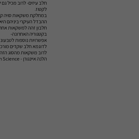
חלב עיזים- לרוב מכיל גם 
לקטוז.
במחלקת משקאות סויה קיים 
ההבדל העיקרי ביניהם הי
חלבון זהה למשקאות אחרי
בקטגוריה האחרונה-
אפשרויות נוספות לטבעוניי
לדוגמא חלב שקדים מורכב ברובו ממים ורק 2% שקדים. תשימו לב
לרוב משקאות מהסוג הזה 
הלנה איינגורן - B.Sc. Nutrition Science