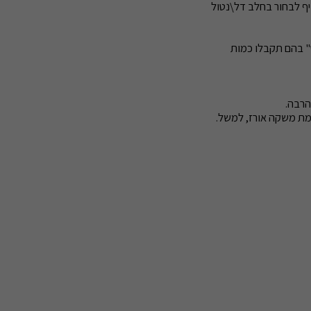
דיף לבחור בחלב דל\נטול
" בהם תקבלו כמות
מת משקה אורז, למשל.