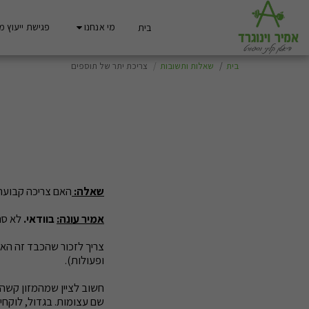
מי אנחנו
פגישת ייעוץ מ
בית
בית
שאלות ותשובות
צריכת יתר של תוספים
שאלה:
האם צריכה קבועה 
אמיר עונה:
בוודאי.
לא סתם קיים "רף עליון"(
ופעולות).
שם עצומות. בגדול, לוקחי