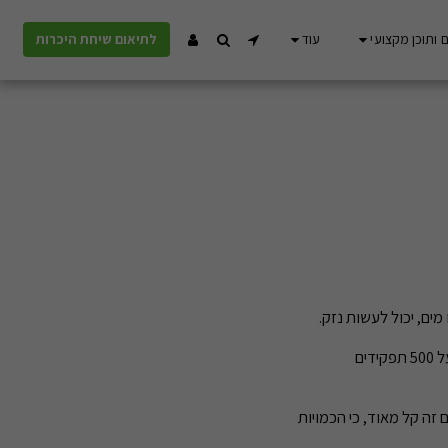
 ותוכן מקצועי
עוד
לתיאום שיחת היכרות
צריך לזכור שהכבד זה האיבר שמבצע את הרוב המכריע של המטבוליזם של ויטמינים ומינרלים(לכבד מעל 500 תפקידים
ות מזיקה של ויטמינים(hypervitaminosis)אבל מתוספים זה קל מאוד, כי הכמויות