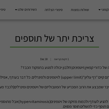
קצועי
השירותים שלנו
טיפים
שאלות נפוצות
סיפורי הצלחה
צריכת יתר של תוספים
1 דקות קריאה
18
Dec
של כדורי קפאין\ויטמינים\חלבון יכולה לפגוע בתפקוד הכבד?
upper limit) לויטמינים ולמינרלים. כל דבר בעודף, אפילו מים, יכול לעשות נזק.
חשוב לציין שמהמזון קשה להגיע לעודף ולכמ
ם תוסף כדי להשלים חוסר מסוים.