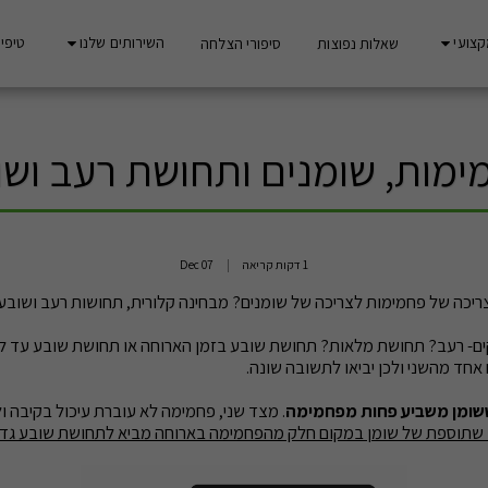
קצועי
השירותים שלנו
טיפים
שאלות נפוצות
סיפורי הצלחה
ימות, שומנים ותחושת רעב ושו
1 דקות קריאה
07
Dec
ריכה של פחמימות לצריכה של שומנים? מבחינה קלורית, תחושות רעב ושובע 
ים- רעב? תחושת מלאות? תחושת שובע בזמן הארוחה או תחושת שובע עד ל
חד מהשני ולכן יביאו לתשובה שונה.
שומן משביע פחות מפחמימה
. מצד שני, פחמימה לא עוברת עיכול בקיבה ול
 שתוספת של שומן במקום חלק מהפחמימה בארוחה מביא לתחושת שובע גדול