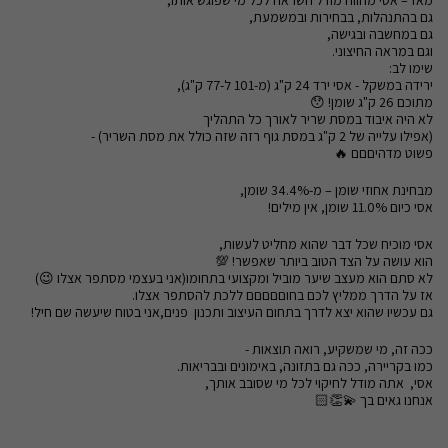
גם בהתנהלות, בבחירות ובמשמעת,
גם במחשבה ובגישה,
וגם במראה החיצוני.
שימו לב:
ירידה במשקל - אסי ירד 24 ק"ג (מ-101 ל-77 ק"ג),
מתוכם 26 ק"ג שומן! 😯
לא היה איבוד במסת שריר לאורך כל התהליך
(אפילו עלייה של 2 ק"ג במסת גוף רזה שזה כולל את מסת השריר) -
פשוט מדהיםםם 🔥
מבחינת אחוזי שומן – מ-34.4% שומן,
אסי כיום 11.0% שומן, אין מילים!
אסי מוכיח שכל דבר שהוא מחליט לעשות,
הוא עושה על הצד הטוב ביותר שאפשר! 💯
לא סתם הוא מעצב שיער מוביל ומקצועי בתחומו(אני בעצמי מסתפר אצלו 😉)
אז על הדרך ממליץ לכם בחוםםםםם ללכת להסתפר אצלו.
גם עכשיו שהוא יצא לדרך בתחום העיצוב ותכנון פנים,אני בטוח שיעשה שם חיל!
ככה זה, מי שמשקיע, רואה תוצאות -
כמו בקריירה, ככה גם בתזונה, באימונים ובבריאות.
אסי, אתה מודל לחיקוי לכל מי שסובב אותך,
אנחנו גאים בך 💫👏🏻