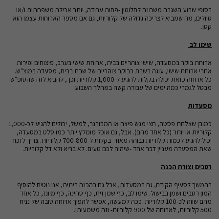
בסופי שבוע השגרה משתנה לחלוטין -פחות עבודה, יותר אכילה משפחתית ו/או
טיולים, מה שמביא לצריכה גדולה של קלוריות, גם אם מספר הארוחות עצמו הוא
קטן.
שימו לב
ארוחת בוקר במסעדה, שישי צוהריים בבית, ארוחת שישי בערב, פיצוחים ופירות
אחרי ארוחת שישי, עוגה בשבת בבוקר צוהריים של שבת בבית, מסעדה במוצ"ש.
כל ארוחה כזאת יכולה בקלות להגיע ל-1,000 קלוריות וכך, להביא לזה שהסופ"ש
מבטל לגמרי כמה ימים של עבודה קשה במהלך השבוע.
מסעדות
כמובן שצלחת פסטה, חצי מגש פיצה או המבורגר, למשל, יכולים להגיע לכ-1,000
קלוריות או יותר (כל אחד מהם). אבל, גם אוכל מומלץ יותר כמו סלט במסעדה,
יכול להגיע לכמות קלוריות גבוהה מאוד -בקלות ל-700-800 קלוריות. צריך לזכור
שאת המסעדה מעניין דבר אחד -שיהיה לכם טעים. לא בריא ולא דל קלוריות.
רטבים וצורת הכנה
בהמשך לסעיף הקודם, גם במסעדות, אבל גם בהכנה ביתית, אנו נוטים להוסיף
המון רטבים ושמן בבישול. שימו לב, כף שמן זית, כף טחינה, כף מיונז, כל אחד
מהם שווה לכ-100 קלוריות. ככה למעשה, אפשר להפוך ארוחה טובה של נניח
500 קלוריות, לארוחה של 900 קלוריות- וזה משמעותי.