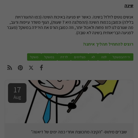
שינה
אנשים נוטים לזלזל בשינה. כאשר יש פגיעה באיכות השינה (כמו התעוררויות
בלילה) וכמובן בכמות השינה (ההמלצה היא 7 שעות), הגוף משדר עייפות ורעב,
מה שגורם לנו לזוז פחות ולאכול יותר, וזה כמובן הורס את הירידה במשקל (מעבר
לפגיעה הבריאותית בשינה לא טובה).
רוצים להתחיל תהליך איתנו?
ירידהבמשקל
למה
לא
מצליחים
לרדת
במשקל
משקל
17
Aug
שוברים מיתוס- "הקיבה מתכווצת אחרי כמה ימים של דיאטה"