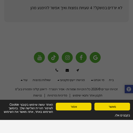
לא יורדים במשקל? 4 טעויות נפוצות ואיך אפשר להימנע מהן
בית
מי אנחנו
פגישת ייעוץ מקצועי
שאלות נפוצות
עוד
זכויות יוצרים © 2026 כל הזכויות שמורות -
אמיר וינוגרד - דיאטן קליני וספורט בע"מ
תקנון אתר ותנאי שימוש
|
מדיניות פרטיות
|
נגישות
האתר עושה שימוש בקובצי Cookie
מאשר
אסור
לשיפור חוויית הגלישה שלך. בהמשך
השימוש באתר, אתה מאשר את השימוש
בקבצים אלו.