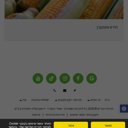
תירס ופופקורן
בית
מי אנחנו
פגישת ייעוץ מקצועי
שאלות נפוצות
עוד
זכויות יוצרים © 2026 כל הזכויות שמורות -
אמיר וינוגרד - דיאטן קליני וספורט בע"מ
תקנון אתר ותנאי שימוש
|
מדיניות פרטיות
|
נגישות
האתר עושה שימוש בקובצי Cookie
מאשר
אסור
לשיפור חוויית הגלישה שלך. בהמשך