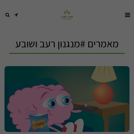
מאמרים #מנגנון רעב ושובע