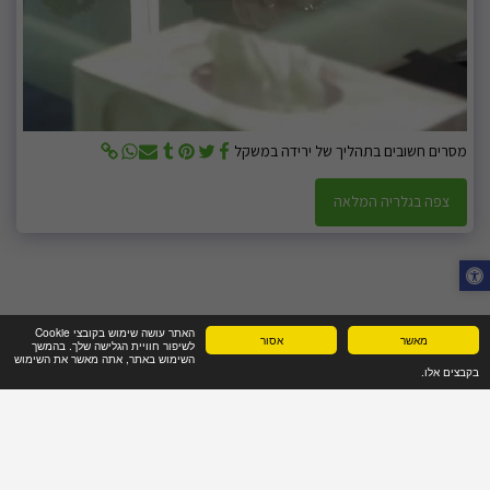
מסרים חשובים בתהליך של ירידה במשקל
צפה בגלריה המלאה
האתר עושה שימוש בקובצי Cookie
מאשר
אסור
לשיפור חוויית הגלישה שלך. בהמשך
השימוש באתר, אתה מאשר את השימוש
בקבצים אלו.
בית
מי אנחנו
פגישת ייעוץ מקצועי
שאלות נפוצות
עוד
זכויות יוצרים © 2026 כל הזכויות שמורות -
אמיר וינוגרד - דיאטן קליני וספורט בע"מ
תקנון אתר ותנאי שימוש
|
מדיניות פרטיות
|
נגישות