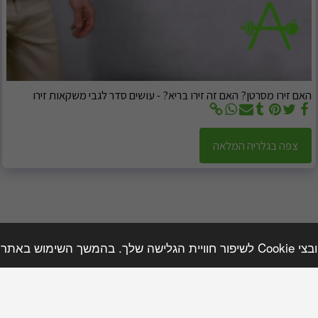
האם זירו מסרטן? האם זה זירו בריא? - עושים סדר לגבי משקאות זירו
צפה בגלריה המלאה
השימוש בקבצים אלו.
צלחה
השירותים שלנו
טיפים ותוכן מקצועי
הנחות והטבות
-BMI Calculator
זכויות יוצרים © 2026 כל הזכויות שמורות -
אמיר וינוגרד - דיאטן קליני וספורט בע"מ