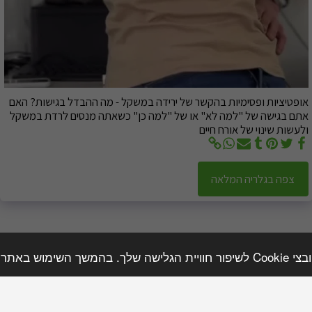
אופטיציות ופסימיות בהקשר של ירידה במשקל - מה ההבדל בגישות? האם
אתם בגישה של "למה לא" או של "למה כן" כשאתה מנסים לרדת במשקל
ולעשות שינוי של אורח חיים
צפה בגלריה המלאה
השימוש בקבצים אלו.