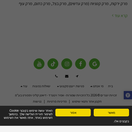
מרק ירקות, מרק קטניות (מרק עדשים), מרק בצל, מרק כתום, מרק עוף
קרא עוד
בית
מי אנחנו
פגישת ייעוץ מקצועי
שאלות נפוצות
עוד
זכויות יוצרים © 2026 כל הזכויות שמורות -
אמיר וינוגרד - דיאטן קליני וספורט בע"מ
תקנון אתר ותנאי שימוש
|
מדיניות פרטיות
|
נגישות
האתר עושה שימוש בקובצי Cookie
מאשר
אסור
לשיפור חוויית הגלישה שלך. בהמשך
השימוש באתר, אתה מאשר את השימוש
בקבצים אלו.