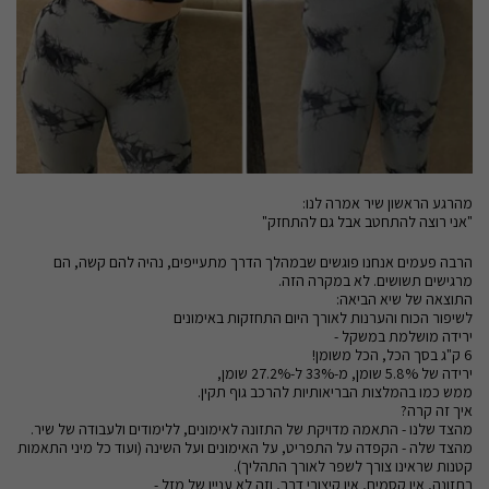
מהרגע הראשון שיר אמרה לנו:
"אני רוצה להתחטב אבל גם להתחזק"
הרבה פעמים אנחנו פוגשים שבמהלך הדרך מתעייפים, נהיה להם קשה, הם
מרגישים תשושים. לא במקרה הזה.
התוצאה של שיא הביאה:
לשיפור הכוח והערנות לאורך היום התחזקות באימונים
ירידה מושלמת במשקל -
6 ק"ג בסך הכל, הכל משומן!
ירידה של 5.8% שומן, מ-33% ל-27.2% שומן,
ממש כמו בהמלצות הבריאותיות להרכב גוף תקין.
איך זה קרה?
מהצד שלנו - התאמה מדויקת של התזונה לאימונים, ללימודים ולעבודה של שיר.
מהצד שלה - הקפדה על התפריט, על האימונים ועל השינה (ועוד כל מיני התאמות
קטנות שראינו צורך לשפר לאורך התהליך).
בתזונה, אין קסמים, אין קיצורי דרך, וזה לא עניין של מזל -