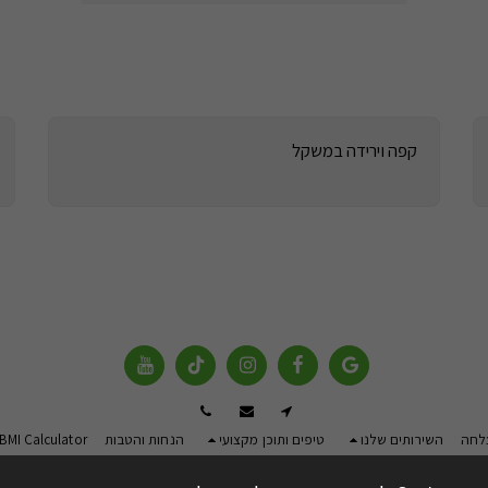
קפה וירידה במשקל
צלחה
השירותים שלנו
טיפים ותוכן מקצועי
הנחות והטבות
-BMI Calculator
זכויות יוצרים © 2026 כל הזכויות שמורות -
אמיר וינוגרד - דיאטן קליני וספורט בע"מ